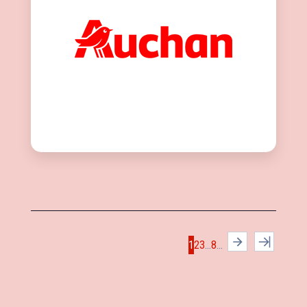
1
2
3
...
8
...